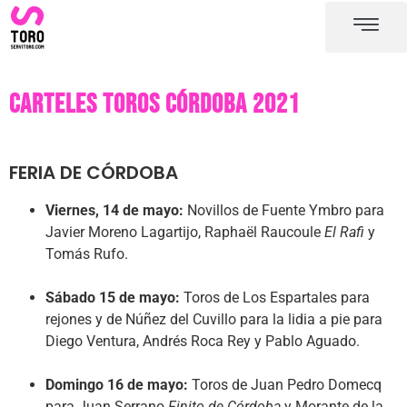
Plaza de toros de Córdoba
Carteles toros Córdoba
Carteles toros Córdoba 2021
FERIA DE CÓRDOBA
Viernes, 14 de mayo:
Novillos de Fuente Ymbro para
Javier Moreno Lagartijo, Raphaël Raucoule
El Rafi
y
Tomás Rufo.
Sábado 15 de mayo:
Toros de Los Espartales para
rejones y de Núñez del Cuvillo para la lidia a pie para
Diego Ventura, Andrés Roca Rey y Pablo Aguado.
Domingo 16 de mayo:
Toros de Juan Pedro Domecq
para Juan Serrano
Finito de Córdoba
y Morante de la